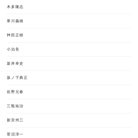
木多隆志
寒川義雄
艸田正樹
小泊良
坂井幸史
坂ノ下典正
佐野元春
三瓶祐治
新宮州三
菅沼淳一