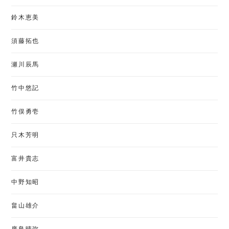
鈴木恵美
須藤拓也
瀬川辰馬
竹中悠記
竹俣勇壱
只木芳明
富井貴志
中野知昭
畠山雄介