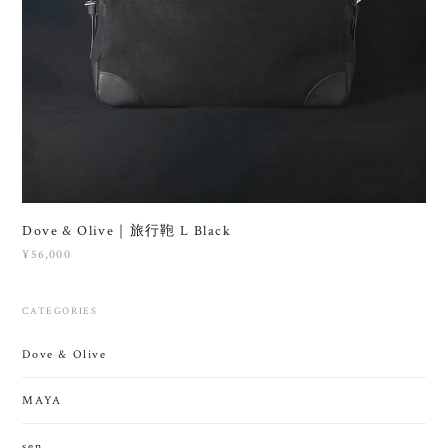
Dove & Olive｜旅行鞄 L Black
¥56,000
CATEGORIES
Dove & Olive
MAYA
sen