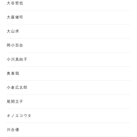
大谷哲也
大森健司
大山求
岡小百合
小川真由子
奥泰我
小倉広太郎
尾関立子
オノエコウタ
川合優