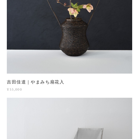
吉田佳道｜やまみち扇花入
¥55,000