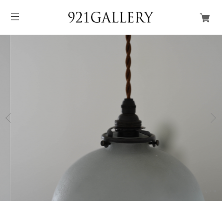
3
/
9