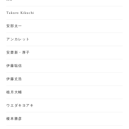
Takuro Kikuchi
安部太一
アンカレット
安齋新・厚子
伊藤聡信
伊藤丈浩
植月大輔
ウエダキヨアキ
榎本勝彦