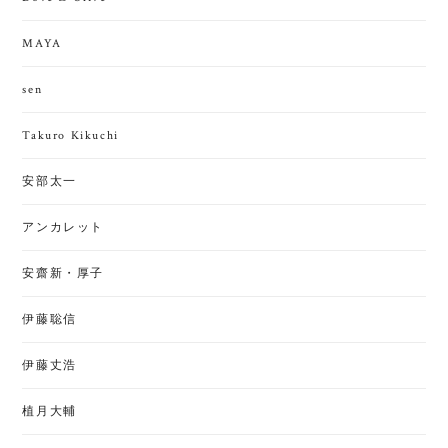
MAYA
sen
Takuro Kikuchi
安部太一
アンカレット
安齋新・厚子
伊藤聡信
伊藤丈浩
植月大輔