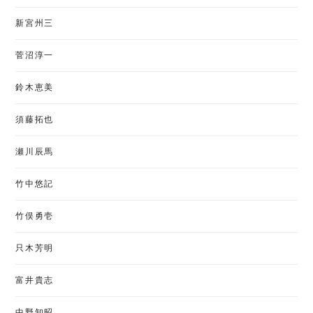
新宮州三
菅沼淳一
鈴木恵美
須藤拓也
瀬川辰馬
竹中悠記
竹俣勇壱
只木芳明
富井貴志
中野知昭