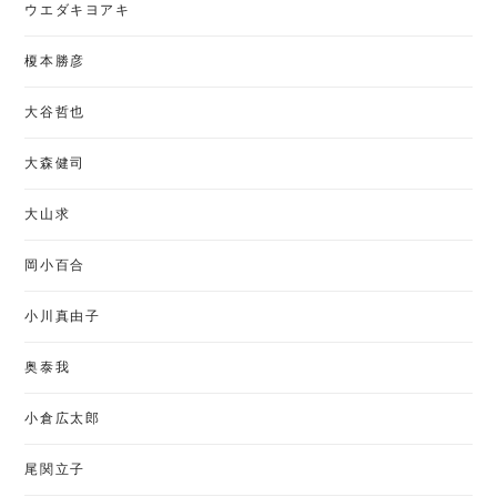
ウエダキヨアキ
榎本勝彦
大谷哲也
大森健司
大山求
岡小百合
小川真由子
奥泰我
小倉広太郎
尾関立子