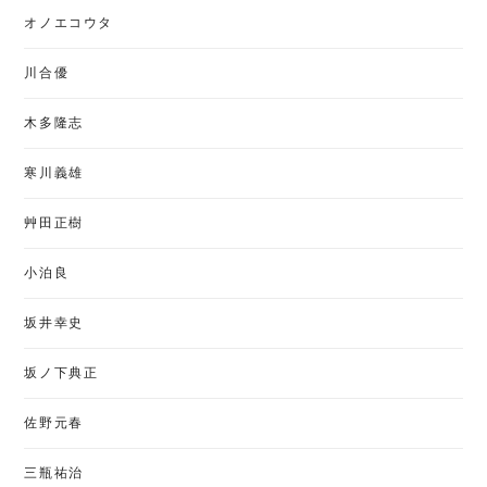
オノエコウタ
川合優
木多隆志
寒川義雄
艸田正樹
小泊良
坂井幸史
坂ノ下典正
佐野元春
三瓶祐治