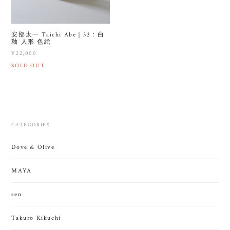
安部太一 Taichi Abe｜32：白
釉 人形 色絵
¥22,000
SOLD OUT
CATEGORIES
Dove & Olive
MAYA
sen
Takuro Kikuchi