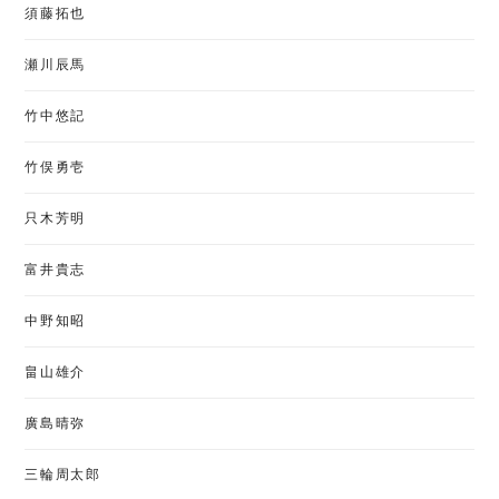
須藤拓也
瀬川辰馬
竹中悠記
竹俣勇壱
只木芳明
富井貴志
中野知昭
畠山雄介
廣島晴弥
三輪周太郎