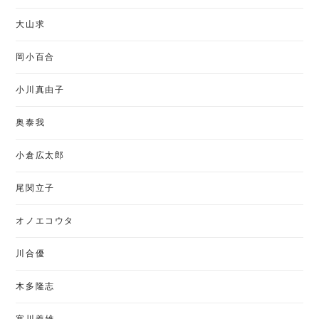
大山求
岡小百合
小川真由子
奥泰我
小倉広太郎
尾関立子
オノエコウタ
川合優
木多隆志