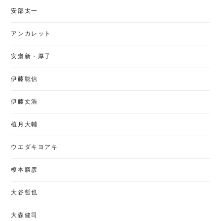
安部太一
アンカレット
安齋新・厚子
伊藤聡信
伊藤丈浩
植月大輔
ウエダキヨアキ
榎本勝彦
大谷哲也
大森健司