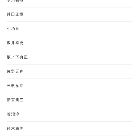
寒川義雄
艸田正樹
小泊良
坂井幸史
坂ノ下典正
佐野元春
三瓶祐治
新宮州三
菅沼淳一
鈴木恵美