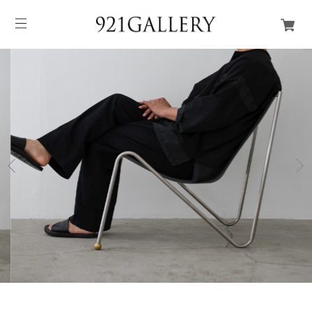
3
/
9