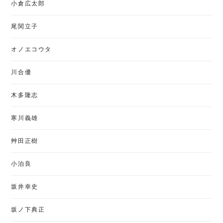
小倉広太郎
尾関立子
オノエコウタ
川合優
木多隆志
寒川義雄
艸田正樹
小泊良
坂井幸史
坂ノ下典正