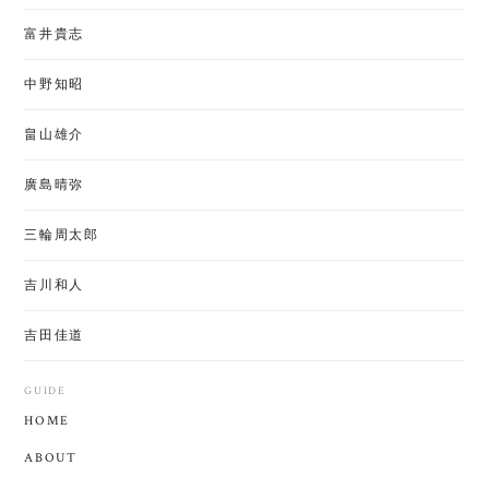
富井貴志
中野知昭
畠山雄介
廣島晴弥
三輪周太郎
吉川和人
吉田佳道
GUIDE
HOME
ABOUT