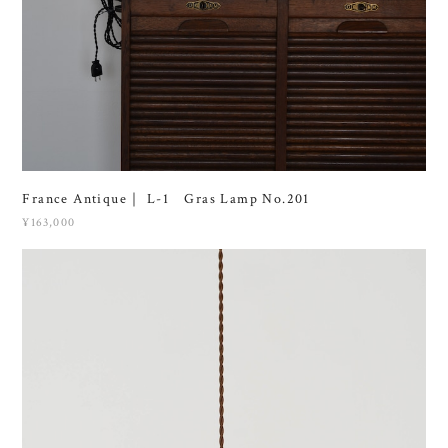
France Antique｜ L-1 Gras Lamp No.201
¥163,000