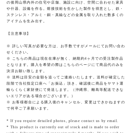
の後岡山県内外の住宅や店舗、施設に向け、空間に合わせた家具
や什器、設備を作る。熔接技術を生かした製作を得意とし、鉄・
ステンレス・アルミ・銅・真鍮などの金属を取り入れた数多くの
アイテムを生み出す。
【注意事項】
※ 詳しい写真が必要な方は、お手数ですがメールにてお問い合わ
せください。
※ こちらの商品は現在在庫が無く、納期約4ヶ月での受注製作品
となります。購入を希望の際はこちらのページにて商品代のみを
決済お願い致します。
※ 送料は目安の金額を追ってご連絡いたします。送料が確定した
段階で当社指定口座へ「お振込」頂き、確認後に商品をヤマト運
輸らくらく家財便にて発送します。（沖縄県、離島等配送できな
いエリアがある場合がございます。）
※ お客様都合による購入後のキャンセル、変更はできかねますの
で何卒ご了承願います。
* If you require detailed photos, please contact us by email.
* This product is currently out of stock and is made to order