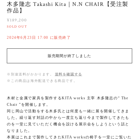
木多隆志 Takashi Kita｜N.N CHAIR【受注製
作品】
¥189,200
SOLD OUT
2024年6月23日 17:00 に販売終了
販売期間が終了しました
※別途送料がかかります。
送料を確認する
※この商品は海外配送できる商品です。
木材と金属で家具を製作するKITA works 主宰 木多隆志の“ The
Chair ”を開催します。
同じ岡山で活動をする木多氏とは何度も一緒に展を開催してきま
した。繰り返す対話の中から一度立ち返り今まで製作してきたも
のを一堂に見ていただく機会を設ける展示会をしようという話と
なりました。
本展はこれまで製作してきたKITA worksの椅子を一堂にご覧いた