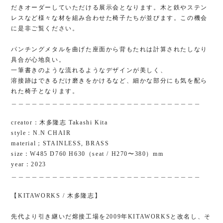
だきオーダーしていただける展示会となります。木と鉄やステン
レスなど様々な材を組み合わせた椅子たちが並びます。この機会
に是非ご覧ください。
パンチングメタルを曲げた座面から背もたれは計算されたしなり
具合が心地良い。
一筆書きのような流れるようなデザインが美しく、
溶接跡はできるだけ磨きをかけるなど、細かな部分にも気を配ら
れた椅子となります。
＿＿＿＿＿＿＿＿＿＿＿＿＿＿＿＿＿＿＿＿＿＿＿＿＿＿＿＿
creator：木多隆志 Takashi Kita
style：N.N CHAIR
material；STAINLESS, BRASS
size：W485 D760 H630（seat / H270〜380）mm
year：2023
＿＿＿＿＿＿＿＿＿＿＿＿＿＿＿＿＿＿＿＿＿＿＿＿＿＿＿＿
【KITAWORKS / 木多隆志】
先代より引き継いだ熔接工場を2009年KITAWORKSと改名し、そ