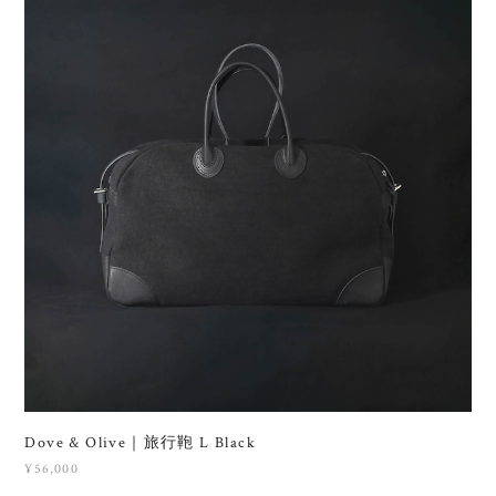
Dove & Olive｜旅行鞄 L Black
¥56,000