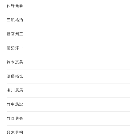
佐野元春
三瓶祐治
新宮州三
菅沼淳一
鈴木恵美
須藤拓也
瀬川辰馬
竹中悠記
竹俣勇壱
只木芳明