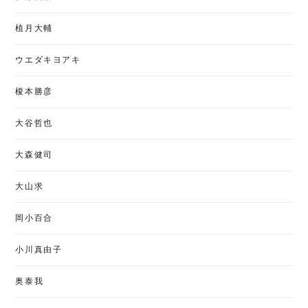
植月大輔
ウエダキヨアキ
榎本勝彦
大谷哲也
大森健司
大山求
岡小百合
小川真由子
奥泰我