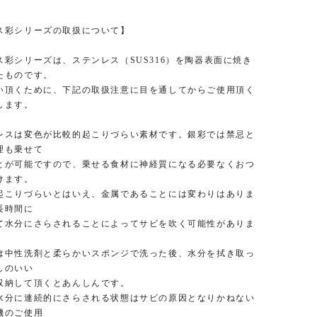
ス彩シリーズの取扱について】
彩シリーズは、ステンレス（SUS316）を陶器表面に焼き
たものです。
頂くために、下記の取扱注意に目を通してからご使用頂く
します。
スは変色が比較的起こりづらい素材です。銀彩では禁忌と
理も乗せて
可能ですので、乗せる食材に神経質になる必要なくおつ
けます。
こりづらいとはいえ、金属であることには変わりはありま
長時間に
分にさらされることによってサビを吹く可能性がありま
性洗剤と柔らかいスポンジで洗った後、水分を拭き取っ
しのいい
納して頂くとあんしんです。
分に連続的にさらされる状態はサビの原因となりかねない
機のご使用