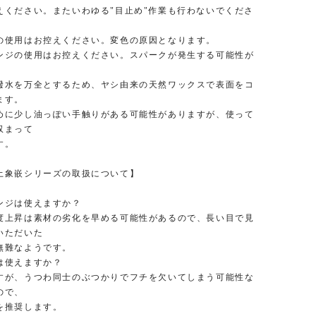
ださい。またいわゆる"目止め"作業も行わないでくださ
使用はお控えください。変色の原因となります。
ジの使用はお控えください。スパークが発生する可能性が
水を万全とするため、ヤシ由来の天然ワックスで表面をコ
ます。
少し油っぽい手触りがある可能性がありますが、使って
収まって
す。
土象嵌シリーズの取扱について】
ジは使えますか？
昇は素材の劣化を早める可能性があるので、長い目で見
いただいた
難なようです。
使えますか？
、うつわ同士のぶつかりでフチを欠いてしまう可能性な
ので、
推奨します。