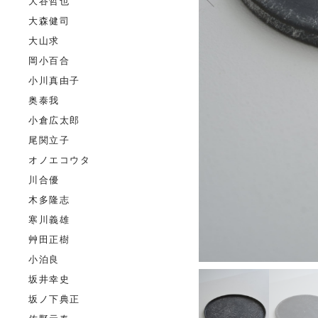
大谷哲也
大森健司
大山求
岡小百合
小川真由子
奥泰我
小倉広太郎
尾関立子
オノエコウタ
川合優
木多隆志
寒川義雄
艸田正樹
小泊良
坂井幸史
坂ノ下典正