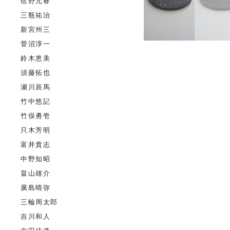
佐野元春
三瓶祐治
新宮州三
菅沼淳一
鈴木恵美
須藤拓也
瀬川辰馬
竹中悠記
竹俣勇壱
只木芳明
富井貴志
中野知昭
畠山雄介
廣島晴弥
三輪周太郎
吉川和人