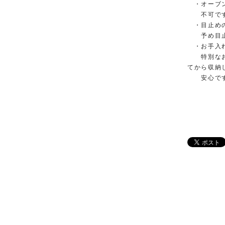
・オーブン
不可です。
・目止めの
予め目止め
・お手入れ
特別なお手
てから収納
安心で