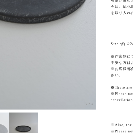
ら使い込む
今回、硫化
を取り入れ
＿＿＿＿＿＿＿
Size :約 Φ
※作家物に
不安な方は
※お客様都
さい。
※There are s
※Please not
cancellatio
3
/
3
_________
※Also, the 
※Please not