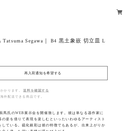
Tatsuma Segawa｜ B4 黒土象嵌 切立皿 L
再入荷通知を希望する
がかかります。
送料を確認する
は海外配送できる商品です。
川辰馬氏のWEB展示会を開催致します。彼は単なる器作家に
器の姿を借りて表現を楽しむといったいわゆるアーティスト
をしている。硫化銀彩は彼の特徴でもあるが、出来上がりか