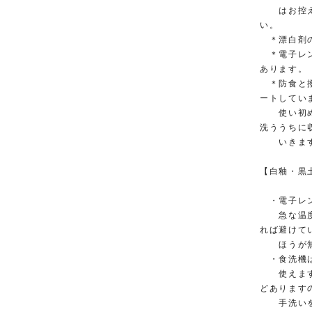
はお控えく
い。
＊漂白剤の
＊電子レン
あります。
＊防食と撥
ートしてい
使い初めに
洗ううちに
いきま
【白釉・黒
・電子レン
急な温度上
れば避けて
ほうが無
・食洗機は
使えますが
どあります
手洗いを