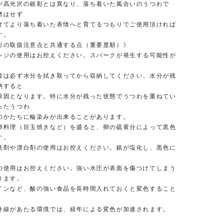
高光沢の銀彩とは異なり、落ち着いた風合いのうつわで
磨はせず
てより落ち着いた表情へと育てるつもりでご使用頂ければ
す。
彩の取扱注意点と共通する点（重要度順）》
ジの使用はお控えください。スパークが発生する可能性が
は必ず水分を拭き取ってから収納してください。水分が残
納すると
となります。特に水分が残った状態でうつわを重ねてい
ったうつわ
たちに輪染みが出来ることがあります。
料理（目玉焼きなど）を盛ると、卵の硫黄分によって黒色
す。
剤や漂白剤の使用はお控えください。銀が塩化し、黒色に
。
使用はお控えください。強い水圧が表面を傷つけてしまう
ります。
ンなど、酸の強い食品を長時間入れておくと変色すること
。
線があたる環境では、経年による変色が加速されます。