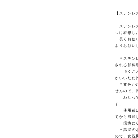
【ステンレ
ステンレス
つけ着彩し
長くお使い
ようお願い
＊ステンレ
される卵料
頂くことが
かいいただ
＊変色が起
せんので、
わたって水
す。
使用後は中
てから風通
環境に収
＊高温の水
ので、食洗