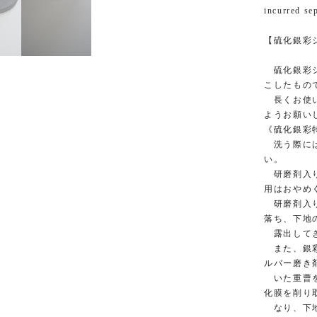
incurred se
【硫化銀彩
硫化銀彩シ
こしたもの
長くお使い
ようお願い
《硫化銀彩
洗う際には
い。
研磨剤入り
用はおやめ
研磨剤入り
落ち、下地
露出してき
また、銀彩
ルバー
いた重曹を
化膜を削り
なり、下地