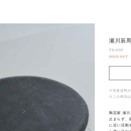
瀬川辰馬 
¥8,800
SOLD OUT
※別途送料
※この商品
陶芸家 瀬
止まらず、
に近い活動