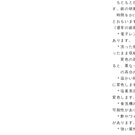
もともとが
す。銀の研
時間をかけ
とおもいま
《通常の銀
＊電子レン
あります。
＊洗った後
ったまま収
変色の原因
ると、重な
の高台のか
＊温かい卵
に変色しま
＊塩素系洗
変色します
＊食洗機の
可能性があ
＊酢やワイ
があります
＊強い紫外