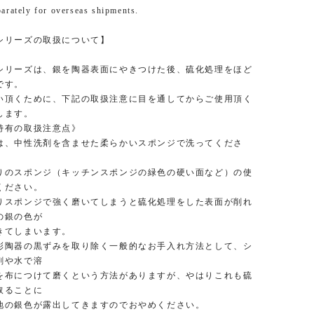
parately for overseas shipments.
シリーズの取扱について】
リーズは、銀を陶器表面にやきつけた後、硫化処理をほど
です。
頂くために、下記の取扱注意に目を通してからご使用頂く
します。
特有の取扱注意点》
、中性洗剤を含ませた柔らかいスポンジで洗ってくださ
のスポンジ（キッチンスポンジの緑色の硬い面など）の使
ください。
スポンジで強く磨いてしまうと硫化処理をした表面が削れ
の銀の色が
てしまいます。
陶器の黒ずみを取り除く一般的なお手入れ方法として、シ
磨き剤や水で溶
布につけて磨くという方法がありますが、やはりこれも硫
取ることに
の銀色が露出してきますのでおやめください。