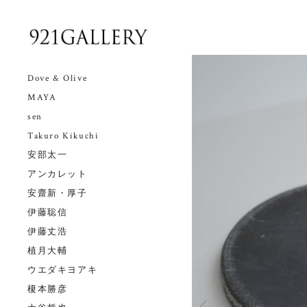
Dove & Olive
MAYA
sen
Takuro Kikuchi
安部太一
アンカレット
安齋新・厚子
伊藤聡信
伊藤丈浩
植月大輔
ウエダキヨアキ
榎本勝彦