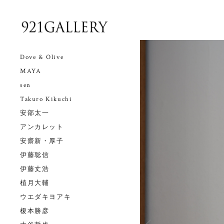
Dove & Olive
MAYA
sen
Takuro Kikuchi
安部太一
アンカレット
安齋新・厚子
伊藤聡信
伊藤丈浩
植月大輔
ウエダキヨアキ
榎本勝彦