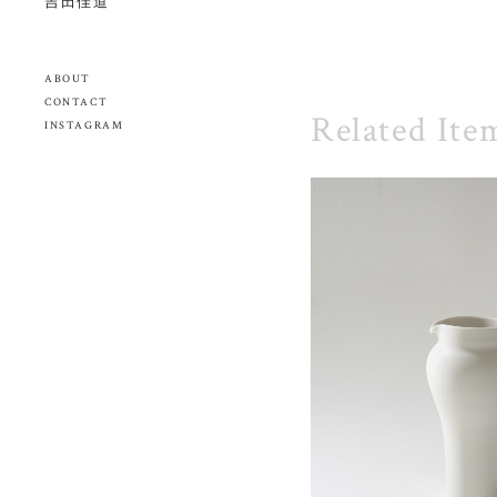
吉田佳道
ABOUT
CONTACT
Related Ite
INSTAGRAM