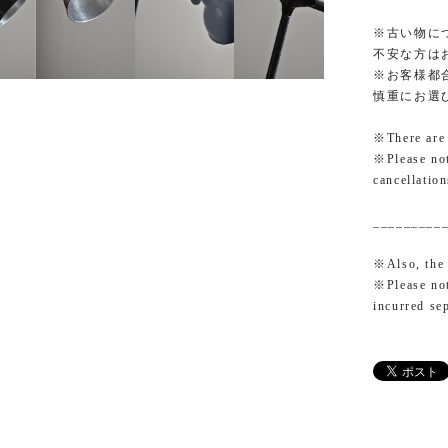
※古い物に
不安な方は
※お客様都
慎重にお選
※There are s
※Please not
cancellatio
_________
※Also, the 
※Please not
incurred se