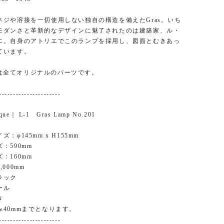
ネジや溶接を一切使用しない独自の構造を備えたGras。いち
モダンさと革新的なデザインに魅了されたのは建築家、ル・
エ。自身のアトリエでこのランプを採用し、図面とむきあっ
ています。
ampは全てオリジナルのパーツです。
----------------------
ique｜ L-1 Gras Lamp No.201
：φ145mm x H155mm
：590mm
：160mm
000mm
ラック
ール
き
み40mmまでとなります。
----------------------