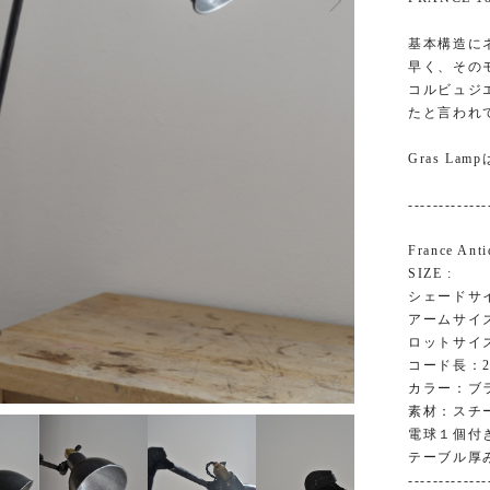
基本構造に
早く、その
コルビュジ
たと言われ
Gras L
-------------
France Ant
SIZE :
シェードサイズ
アームサイズ
ロットサイズ
コード長：2,
3
/
13
カラー：ブ
素材：スチ
電球１個付
テーブル厚
-------------