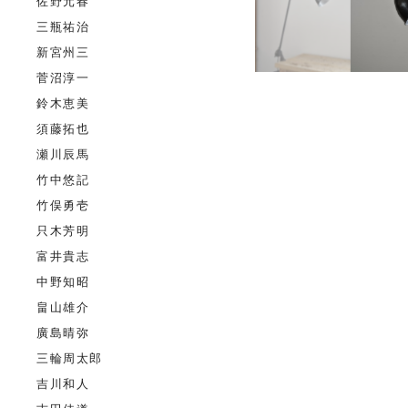
佐野元春
三瓶祐治
新宮州三
菅沼淳一
鈴木恵美
須藤拓也
瀬川辰馬
竹中悠記
竹俣勇壱
只木芳明
富井貴志
中野知昭
畠山雄介
廣島晴弥
三輪周太郎
吉川和人