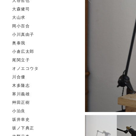
大谷哲也
大森健司
大山求
岡小百合
小川真由子
奥泰我
小倉広太郎
尾関立子
オノエコウタ
川合優
木多隆志
寒川義雄
艸田正樹
小泊良
坂井幸史
坂ノ下典正