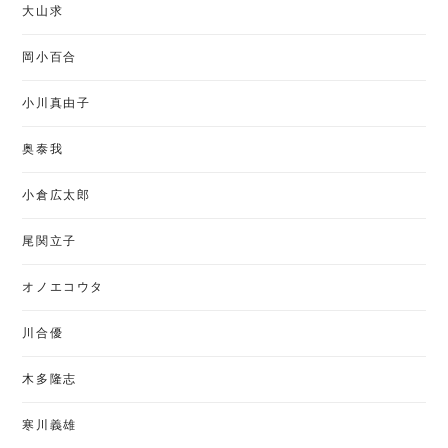
大山求
岡小百合
小川真由子
奥泰我
小倉広太郎
尾関立子
オノエコウタ
川合優
木多隆志
寒川義雄