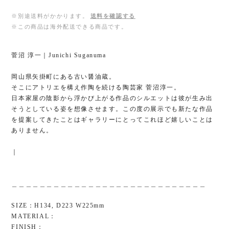
※別途送料がかかります。
送料を確認する
※この商品は海外配送できる商品です。
菅沼 淳一｜Junichi Suganuma
岡山県矢掛町にある古い醤油蔵。
そこにアトリエを構え作陶を続ける陶芸家 菅沼淳一。
日本家屋の陰影から浮かび上がる作品のシルエットは彼が生み出
そうとしている姿を想像させます。この度の展示でも新たな作品
を提案してきたことはギャラリーにとってこれほど嬉しいことは
ありません。
｜
＿＿＿＿＿＿＿＿＿＿＿＿＿＿＿＿＿＿＿＿＿＿＿＿＿＿＿＿
SIZE：H134, D223 W225mm
MATERIAL：
FINISH：