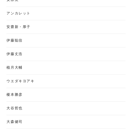
アンカレット
安齋新・厚子
伊藤聡信
伊藤丈浩
植月大輔
ウエダキヨアキ
榎本勝彦
大谷哲也
大森健司