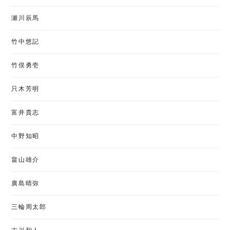
瀬川辰馬
竹中悠記
竹俣勇壱
只木芳明
富井貴志
中野知昭
畠山雄介
廣島晴弥
三輪周太郎