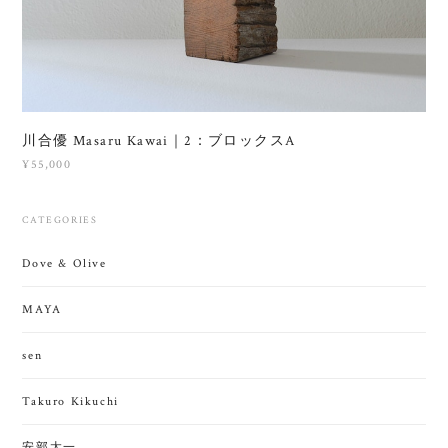
川合優 Masaru Kawai｜2：ブロックスA
¥55,000
CATEGORIES
Dove & Olive
MAYA
sen
Takuro Kikuchi
安部太一