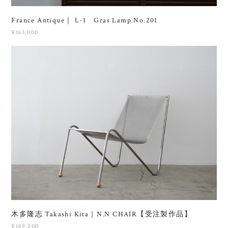
France Antique｜ L-1 Gras Lamp No.201
¥163,000
木多隆志 Takashi Kita｜N.N CHAIR【受注製作品】
¥189,200