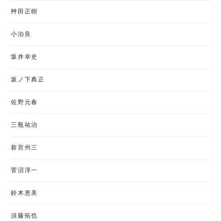
艸田正樹
小泊良
坂井幸史
坂ノ下典正
佐野元春
三瓶祐治
新宮州三
菅沼淳一
鈴木恵美
須藤拓也