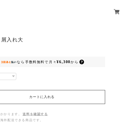
｜屑入れ大
¥6,300
なら
手数料無料で
月々
から
カートに入れる
がかかります。
送料を確認する
は海外配送できる商品です。