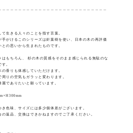
＿＿＿＿＿＿＿＿＿＿＿＿＿＿＿＿＿＿＿＿＿＿＿＿＿＿＿
して生きる人々のことを指す言葉。
が手がけるこのシリーズは針葉樹を使い、日本の木の再評価
いとの思いから生まれたものです。
さはもちろん、 杉の木の質感をそのまま感じられる無駄のな
です。
木の香りも体感していただけます。
で周りの空気もガラッと変わります。
綺麗でありたいと願っています。
mm×H300mm
つき色味、サイズには多少個体差がございます。
合の返品、交換はできかねますのでご了承ください。