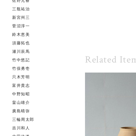
佐野元春
三瓶祐治
新宮州三
菅沼淳一
鈴木恵美
須藤拓也
瀬川辰馬
Related Ite
竹中悠記
竹俣勇壱
只木芳明
富井貴志
中野知昭
畠山雄介
廣島晴弥
三輪周太郎
吉川和人