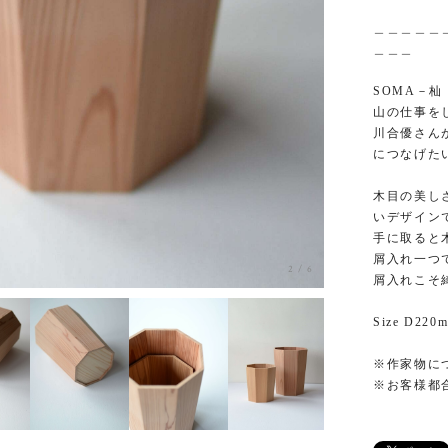
＿＿＿＿＿
＿＿＿
SOMA－杣
山の仕事を
川合優さん
につなげた
木目の美し
いデザイン
手に取ると
屑入れ一つ
2
/
6
屑入れこそ
Size D220
※作家物に
※お客様都