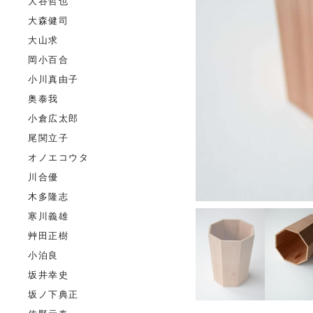
大谷哲也
大森健司
大山求
岡小百合
小川真由子
奥泰我
小倉広太郎
尾関立子
オノエコウタ
川合優
木多隆志
寒川義雄
艸田正樹
小泊良
坂井幸史
坂ノ下典正