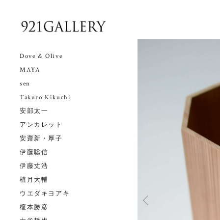
Dove & Olive
MAYA
sen
Takuro Kikuchi
安部太一
アンカレット
安齋新・厚子
伊藤聡信
伊藤丈浩
植月大輔
ウエダキヨアキ
榎本勝彦