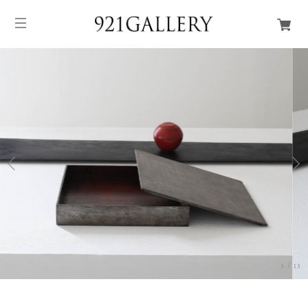
3
/
13