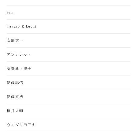
sen
Takuro Kikuchi
安部太一
アンカレット
安齋新・厚子
伊藤聡信
伊藤丈浩
植月大輔
ウエダキヨアキ