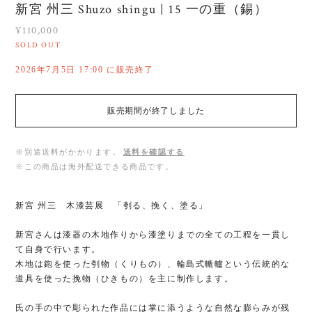
新宮 州三 Shuzo shingu | 15 一の重（錫）
¥110,000
SOLD OUT
2026年7月5日 17:00 に販売終了
販売期間が終了しました
※別途送料がかかります。
送料を確認する
※この商品は海外配送できる商品です。
新宮 州三 木漆芸展 「刳る、挽く、塗る」
新宮さんは漆器の木地作りから漆塗りまでの全ての工程を一貫し
て自身で行います。
木地は鉋を使った刳物（くりもの）、輪島式轆轤という伝統的な
道具を使った挽物（ひきもの）を主に制作します。
氏の手の中で彫られた作品には掌に添うような自然な膨らみが残