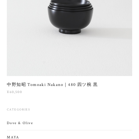
中野知昭 Tomoaki Nakano｜480 四ツ椀 黒
¥60,500
CATEGORIES
Dove & Olive
MAYA