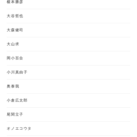
榎本勝彦
大谷哲也
大森健司
大山求
岡小百合
小川真由子
奥泰我
小倉広太郎
尾関立子
オノエコウタ