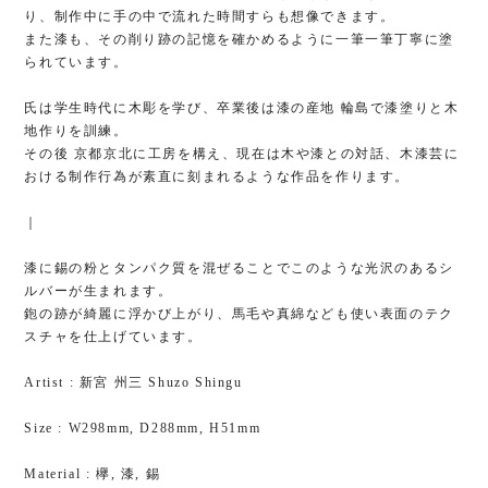
り、制作中に手の中で流れた時間すらも想像できます。
また漆も、その削り跡の記憶を確かめるように一筆一筆丁寧に塗
られています。
氏は学生時代に木彫を学び、卒業後は漆の産地 輪島で漆塗りと木
地作りを訓練。
その後 京都京北に工房を構え、現在は木や漆との対話、木漆芸に
おける制作行為が素直に刻まれるような作品を作ります。
｜
漆に錫の粉とタンパク質を混ぜることでこのような光沢のあるシ
ルバーが生まれます。
鉋の跡が綺麗に浮かび上がり、馬毛や真綿なども使い表面のテク
スチャを仕上げています。
Artist : 新宮 州三 Shuzo Shingu
Size : W298mm, D288mm, H51mm
Material : 欅, 漆, 錫