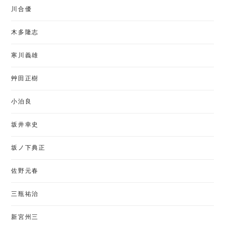
川合優
木多隆志
寒川義雄
艸田正樹
小泊良
坂井幸史
坂ノ下典正
佐野元春
三瓶祐治
新宮州三