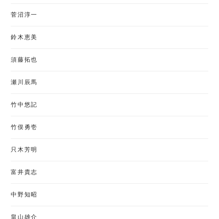
菅沼淳一
鈴木恵美
須藤拓也
瀬川辰馬
竹中悠記
竹俣勇壱
只木芳明
富井貴志
中野知昭
畠山雄介